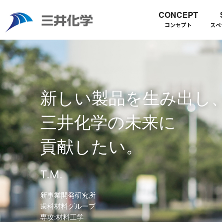
CONCEPT
コンセプト
スペ
HOME
PERSON 三井化学の人
私の化学式 T.M.さん
新しい製品を生み出し
三井化学の未来に
貢献したい。
T.M.
新事業開発研究所
歯科材料グループ
専攻:材料工学