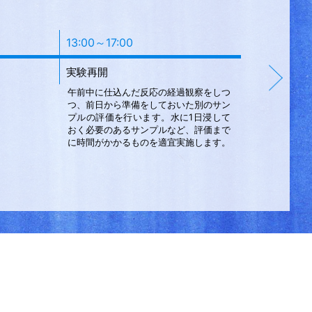
13:00～17:00
17:00～1
実験再開
データ整
午前中に仕込んだ反応の経過観察をしつ
一日で得ら
つ、前日から準備をしておいた別のサン
ます。ミー
プルの評価を行います。水に1日浸して
時は、それ
おく必要のあるサンプルなど、評価まで
ます。
に時間がかかるものを適宜実施します。