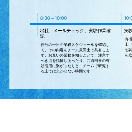
8:30～10:00
10:
出社、メールチェック、実験作業確
実
認
有
上
自分の一日の業務スケジュールを確認し
を
て、その内容をチーム員同士で共有しま
を
す。お互いの業務を知ることで、注意す
べき点を指摘しあったり、共通機器の有
効活用に繋がったりと、チームで研究す
る上では欠かせない時間です