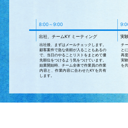
8:00～9:00
9:
出社、チームKY ミーティング
実
出社後、まずはメールチェックします。
チ
顧客案件で急な依頼が入ることもあるの
と
で、当日のやることリストをまとめて優
再
先順位をつけるよう気をつけています。
実
始業開始時、チーム全体で作業員の作業
を
内容と、作業内容に合わせたKYを共有
します。