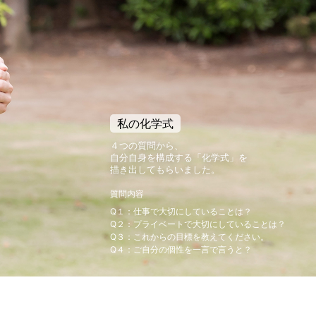
私の化学式
４つの質問から、
自分自身を構成する「化学式」を
描き出してもらいました。
質問内容
Q１：仕事で大切にしていることは？
Q２：プライベートで大切にしていることは？
Q３：これからの目標を教えてください。
Q４：ご自分の個性を一言で言うと？