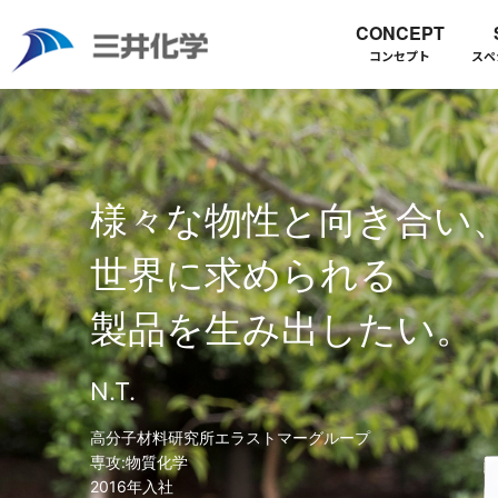
CONCEPT
コンセプト
スペ
HOME
PERSON 三井化学の人
私の化学式 N.T.さん
様々な物性と向き合い
世界に求められる
製品を生み出したい。
N.T.
高分子材料研究所エラストマーグループ
専攻:物質化学
2016年入社