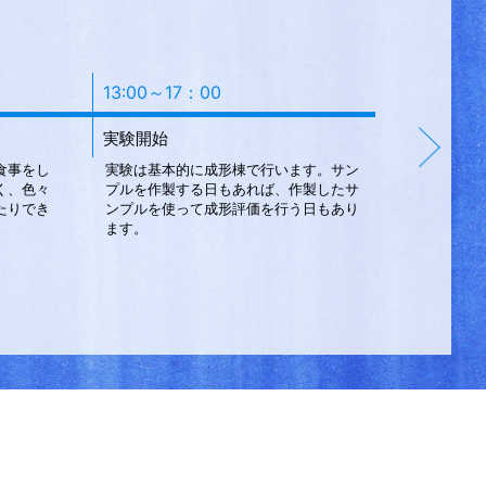
13:00～17：00
17:00～
実験開始
実験まと
食事をし
実験は基本的に成形棟で行います。サン
実験データ
く、色々
プルを作製する日もあれば、作製したサ
の他にも、
たりでき
ンプルを使って成形評価を行う日もあり
内容の発表
ます。
資料なども