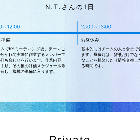
N.T.さんの1日
00～12:00
12:00～13:00
験準備
お昼休み
ームでKYミーティング後、テーマご
基本的にはチームの人と食堂で
に分かれて実際に作業するメンバーで
ます。昼食時は、雑談だけでな
度打ち合わせを行います。作業内容、
なことを相談したり情報交換し
験手順、その後の評価スケジュール等
る時間です。
共有し、機械の準備に入ります。
Private