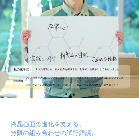
私の化学式
４つの質問から、
自分自身を構成する「化学式」を
描き出してもらいました。
Q１：仕事で大切にしていることは？
Q２：プライベートで大切にしていること
質問内容
は？
Q３：これからの目標を教えてください。
Q４：ご自分の個性を一言で言うと？
液晶画面の進化を支える、
無限の組み合わせの試行錯誤。