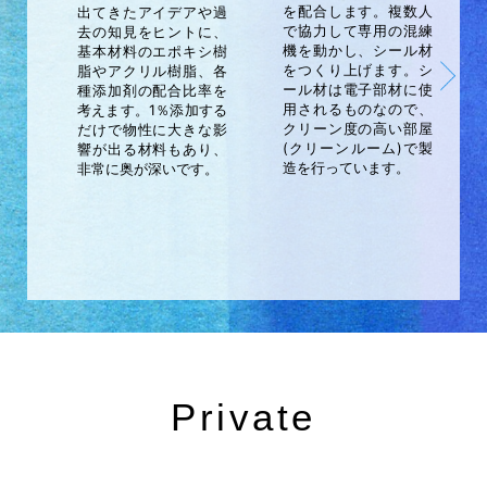
を配合します。複数人
出てきたアイデアや過
で協力して専用の混練
去の知見をヒントに、
機を動かし、シール材
基本材料のエポキシ樹
をつくり上げます。シ
脂やアクリル樹脂、各
ール材は電子部材に使
種添加剤の配合比率を
用されるものなので、
考えます。1％添加する
クリーン度の高い部屋
だけで物性に大きな影
(クリーンルーム)で製
響が出る材料もあり、
造を行っています。
非常に奥が深いです。
Private