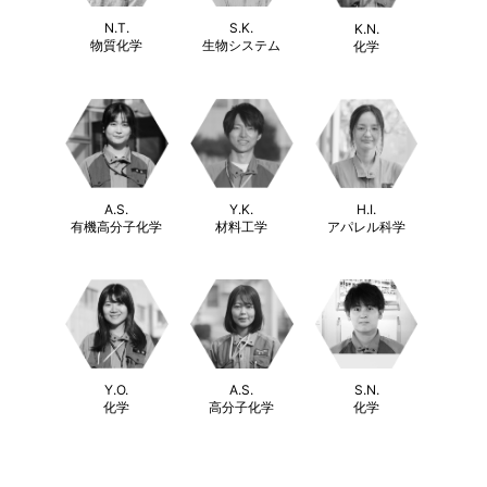
N.T.
S.K.
K.N.
物質化学
生物システム
化学
Y.K.
A.S.
H.I.
材料工学
有機高分子化学
アパレル科学
S.N.
A.S.
Y.O.
化学
高分子化学
化学