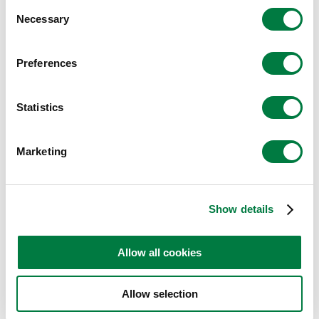
Consent
Necessary
Selection
Preferences
三井化学の人間として、一個人として、
新たなチャレンジは続く。
Statistics
三井化学の人間としては、今手元にある自社技術の組合せを
Marketing
丁寧に考え・試行錯誤していくことで、イノベーションを創
出できるような研究開発をしていくことに挑戦したいと考え
ています。先ほどの接着剤の話でいえば、現在は材料の配合
Show details
バランスだけではなく、接着剤の固め方を変えてさまざまな
物性を出してみるという研究も行っています。固め方によっ
Allow all cookies
て使用する材料も変わってくるので、今まで研究していた接
着剤とは異なる新しいアプローチのチャレンジですね。ま
Allow selection
た、私個人の目標は、副業にもチャレンジしてみることで