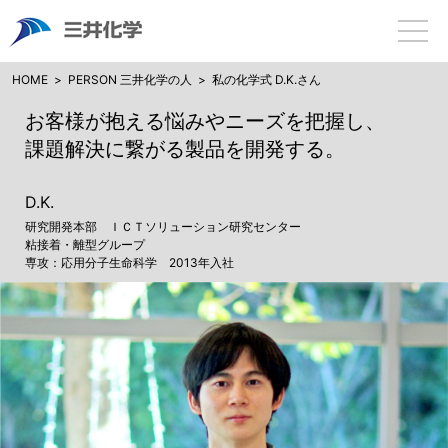
HOME
PERSON 三井化学の人
私の化学式 D.K.さん
お客様が抱える悩みや
ニーズを把握し、
課題解決に繋がる
製品を開発する。
D.K.
研究開発本部
ＩＣＴソリューション研究センター
粘接着・離型グループ
専攻：応用分子生命科学
2013年入社