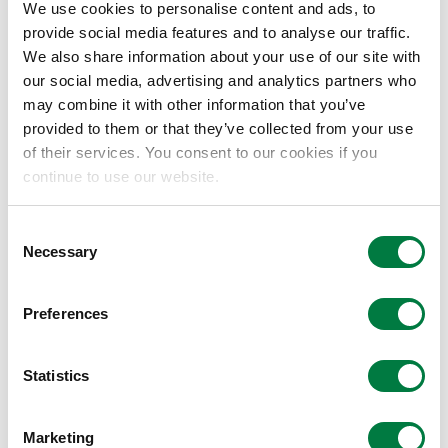
We use cookies to personalise content and ads, to
provide social media features and to analyse our traffic.
We also share information about your use of our site with
our social media, advertising and analytics partners who
may combine it with other information that you’ve
provided to them or that they’ve collected from your use
of their services. You consent to our cookies if you
continue to use our website.
Consent
Necessary
Selection
高屈折率レンズ基材
Preferences
高屈折率レンズ材料MR™を使用しているた
Statistics
め、度の強い方用のレンズも薄型軽量化が可
能です。度なし、視力矯正用（屈折率1.60、
Marketing
1.67）共に可。