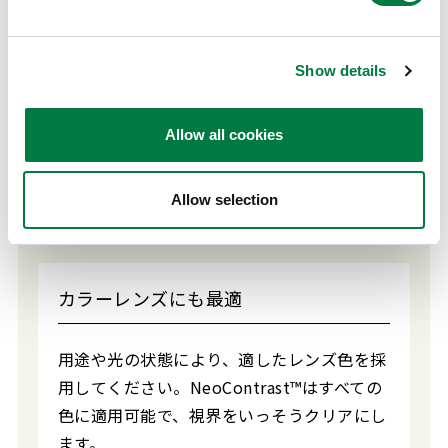
Show details
さまざまな技術と組み合わせ可能
Allow all cookies
調光技術「
SunSensors™
」
高エネルギ可視光線（HEV）カット技術
Allow selection
「
UV+420cut™
」
カラーレンズにも最適
用途や光の状態により、適したレンズ色を採
用してください。NeoContrast™はすべての
色に適用可能で、視界をいっそうクリアにし
ます。