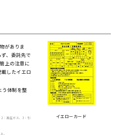
物がありま
らず、委託先で
保管上の注意に
記載したイエロ
よう体制を整
イエローカード
2：高圧ガス、3：引
いる。