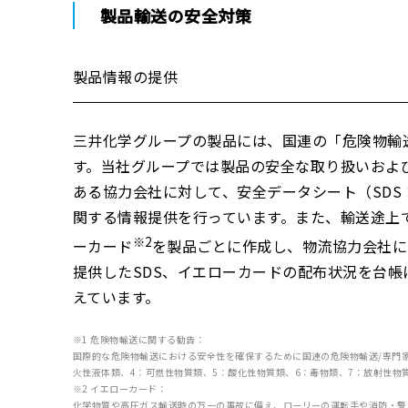
製品輸送の安全対策
製品情報の提供
三井化学グループの製品には、国連の「危険物輸
す。当社グループでは製品の安全な取り扱いおよ
ある協力会社に対して、安全データシート（SDS：Sa
関する情報提供を行っています。また、輸送途上
※2
ーカード
を製品ごとに作成し、物流協力会社に
提供したSDS、イエローカードの配布状況を台
えています。
※1 危険物輸送に関する勧告：
国際的な危険物輸送における安全性を確保するために国連の危険物輸送/専門家
火性液体類、4：可燃性物質類、5：酸化性物質類、6：毒物類、7：放射性物
※2 イエローカード：
化学物質や高圧ガス輸送時の万一の事故に備え、ローリーの運転手や消防・警