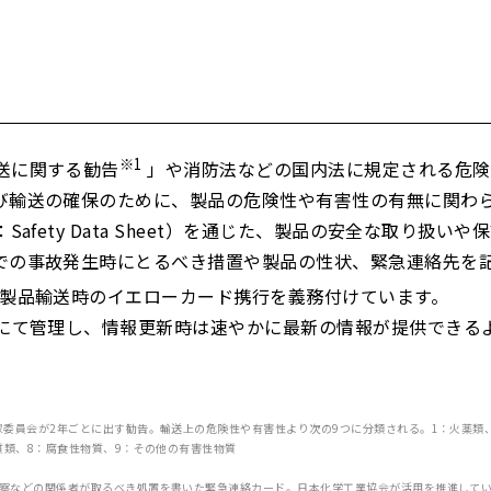
※1
送に関する勧告
」や消防法などの国内法に規定される危険
び輸送の確保のために、製品の危険性や有害性の有無に関わ
fety Data Sheet）を通じた、製品の安全な取り扱いや
での事故発生時にとるべき措置や製品の性状、緊急連絡先を
製品輸送時のイエローカード携行を義務付けています。
帳にて管理し、情報更新時は速やかに最新の情報が提供できる
委員会が2年ごとに出す勧告。輸送上の危険性や有害性より次の9つに分類される。1：火薬類、
質類、8：腐食性物質、9：その他の有害性物質
察などの関係者が取るべき処置を書いた緊急連絡カード。日本化学工業協会が活用を推進して