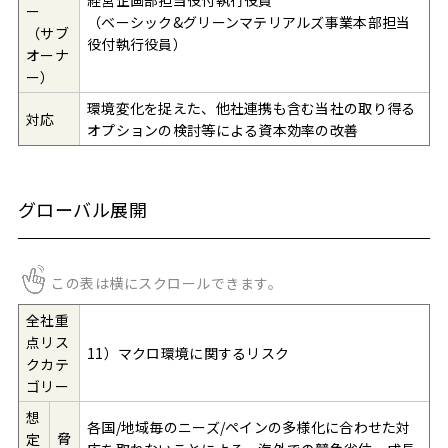
ー
（ベーシック&グリーンマテリアルズ事業本部担当
（サブ
役付執行役員）
オーナ
ー）
環境変化を捉えた、他社連携も含む当社の取り得る
対応
オプションの検討等による資本効率の改善
グローバル展開
この表は横にスクロールできます。
全社重
点リス
11）マクロ環境に関するリスク
クカテ
ゴリー
想
各国/地域毎のニーズ/ペインの多様化に合わせた対
脅
定