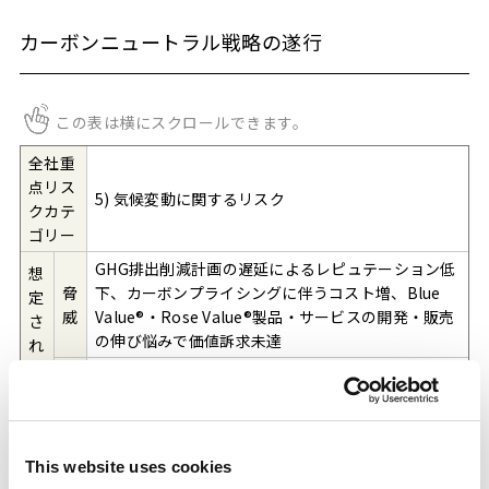
カーボンニュートラル戦略の遂行
この表は横にスクロールできます。
全社重
点リス
5) 気候変動に関するリスク
クカテ
ゴリー
GHG排出削減計画の遅延によるレピュテーション低
想
脅
下、カーボンプライシングに伴うコスト増、Blue
定
威
Value®・Rose Value®製品・サービスの開発・販売
さ
の伸び悩みで価値訴求未達
れ
る
低GHGの新規事業創出による企業成長とカーボンニ
機
事
ュートラルの両立、GHG排出量削減によるカーボン
会
象
コスト増加影響の抑制
リスク
This website uses cookies
オーナ
生産・技術本部およびグリーンケミカル事業推進室