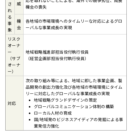
応を取れないことによる、海外での競争劣位、成長
威
さ
機会の喪失
れ
る
機
各地域の市場環境へのタイムリーな対応によるグロ
事
会
ーバルな事業成長の実現
象
リスク
オーナ
ー
地域戦略推進部担当役付執行役員
（サブ
（経営企画部担当役付執行役員）
オーナ
ー）
次の取り組み等による、地域に即した事業企画、製
品開発の創出力強化及び各地域の市場環境にタイム
リーに対応したグローバルな事業成長の実現
地域戦略グランドデザインの策定
対応
グローバルコミュニケーション体制の構築
ローカル人材の育成
国/地域発のビジネスアイディアの発掘による事
業発信力強化