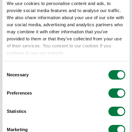
We use cookies to personalise content and ads, to
ー
管掌社長特別補佐
（サブ
（生産・技術本部担当役付執行役員/研究本部担当役
provide social media features and to analyse our traffic.
オーナ
付執行役員）
We also share information about your use of our site with
ー）
our social media, advertising and analytics partners who
may combine it with other information that you’ve
次のカーボンニュートラル戦略に関する各施策の適
provided to them or that they’ve collected from your use
切な推進
低炭素原燃料への転換
of their services. You consent to our cookies if you
高エネルギー効率機器の導入等による省エネ
continue to use our website.
再生可能エネルギーの導入
対応
CCUS等カーボンネガティブ技術の開発・導入
Consent
バイオマス品、リサイクル品の開発
Necessary
Selection
Blue Value®・Rose Value®製品・サービスの拡
大
カーボンプライシングに伴うコストの低減 等
Preferences
Statistics
人材マネジメント
Marketing