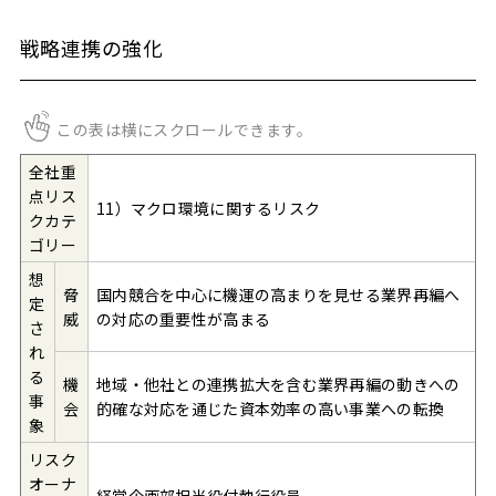
戦略連携の強化
この表は横にスクロールできます。
全社重
点リス
11）マクロ環境に関するリスク
クカテ
ゴリー
想
脅
国内競合を中心に機運の高まりを見せる業界再編へ
定
威
の対応の重要性が高まる
さ
れ
る
機
地域・他社との連携拡大を含む業界再編の動きへの
事
会
的確な対応を通じた資本効率の高い事業への転換
象
リスク
オーナ
経営企画部担当役付執行役員