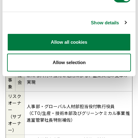
この表は横にスクロールできます。
全社重
点リス
Show details
8）事業基盤に関するリスク
クカテ
ゴリー
Allow all cookies
想
脅
必要な人材を採用・確保できず成長戦略が実行でき
定
威
ない
さ
Allow selection
れ
る
機
新たな人材の獲得と活用による、企業文化の変革の
事
会
実現
象
リスク
オーナ
人事部・グローバル人材部担当役付執行役員
ー
（CTO/生産・技術本部及びグリーンケミカル事業推
（サブ
進室管掌社長特別補佐）
オーナ
ー）