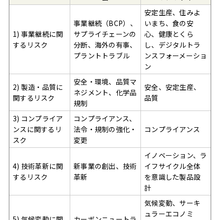
安定生産、住みよ
事業継続（BCP）、
いまち、食の安
1) 事業継続に関
サプライチェーンの
心、健康とくら
するリスク
分断、海外の有事、
し、デジタルトラ
プラントトラブル
ンスフォーメーショ
ン
安全・環境、品質マ
2) 製造・品質に
安全、安定生産、
ネジメント、化学品
関するリスク
品質
規制
3) コンプライア
コンプライアンス、
ンスに関するリ
法令・規制の強化・
コンプライアンス
スク
変更
イノベーション、ラ
4) 技術革新に関
新事業の創出、技術
イフサイクル全体
するリスク
革新
を意識した製品設
計
気候変動、サーキ
ュラーエコノミ
5) 気候変動に関
カーボンニュートラ