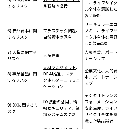
ー、ライフサイク
するリスク
ル戦略の遂行
ル全体を意識した
製品設計
サーキュラーエコ
6) 自然資本に関
プラスチック問題、
ノミー、ライフサ
するリスク
自然資本の保全
イクル全体を意識
した製品設計
7) 人権に関する
人権尊重、パート
人権尊重
リスク
ナーシップ
人材マネジメント
、
企業文化、人的資
8) 事業基盤に関
DE&I推進、ステー
本、パートナーシ
するリスク
クホルダーコミュニ
ップ
ケーション
デジタルトランス
DX技術の活用、
情
フォーメーション、
9) DXに関するリ
報セキュリティ
、業
安定生産、ライフ
スク
務システムの更新
サイクル全体を意
識した製品設計