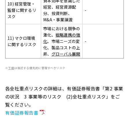
資本効率を意識した
10) 経営管理・
経営、経営資源配
監督に関するリ
-
分、投資判断、
スク
M&A・事業譲渡
市場における競争の
激化、
戦略連携の強
11) マクロ環境
化
、市場ニーズの変
-
に関するリスク
化、製品コストの上
昇、
グローバル展開
※
下線
は後述する優先的に管理すべきリスク
各全社重点リスクの詳細は、有価証券報告書「第2 事業
の状況 3 事業等のリスク (2)全社重点リスク」をご
覧ください。
有価証券報告書