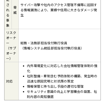
さ
サイバー攻撃や社内のアクセス管理不備等に起因す
脅
れ
る情報漏洩により、業績や信用に大きなダメージ発
威
る
生
事
象
リスク
オーナ
ー
総務・法務部担当役付執行役員
（サブ
（情報システム統括部担当役付執行役員）
オーナ
ー）
内外環境変化に対応した会社情報管理体制の強
化
社則整備・牽制含む予防体制の構築、発生時の
対応
迅速な原因究明と対抗策の策定
情報保管と持ち出し手段の適切な管理
セキュリティ意識の向上と学習機会の設置、社
則内容の周知徹底