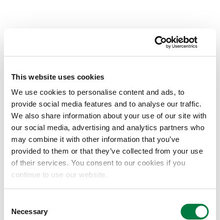
ノンロット®とは
This website uses cookies
「ノンロット®」は、木材が本来持つ通気性（調湿
性）を最大限活かしながら、風雨をしのぐ超撥水
We use cookies to personalise content and ads, to
provide social media features and to analyse our traffic.
性、耐UV性、防腐・防カビ・防虫性を有する安全性
We also share information about your use of our site with
の高い塗料です。木の呼吸を妨げないため、心地よ
our social media, advertising and analytics partners who
い木の香りを感じられます。
may combine it with other information that you’ve
http://www.nonrot.jp/index.html
provided to them or that they’ve collected from your use
of their services. You consent to our cookies if you
continue to use our website.
以上
Consent
世界自然遺産応援プロジェクト
Necessary
Selection