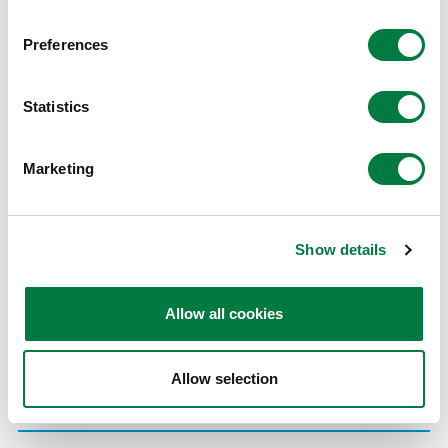
三井化学グループ世界自然遺産応援プロジェクト第3
Preferences
弾～知床～
知床財団に「ノンロット®」ツリーデッキを寄贈
Statistics
世界自然遺産 知床半島での海洋ごみクリーンアップ
活動
Marketing
三井化学グループ自然遺産応援プロジェクト第2弾～
小笠原諸島～
Show details
外来種アカギを使用した「ノンロット®」ベンチを寄
贈
Allow all cookies
世界自然遺産の島 小笠原諸島での海洋ごみクリーン
Allow selection
アップ活動