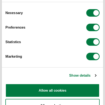
の取り組みを深化させ、グローバルに存在感のあるサス
Consent
テナブルな企業グループを目指してまいります。
Necessary
Selection
※1
EcoVadis社:
https://ecovadis.com/
Preferences
※2
環境貢献価値Blue Value® 、QOL向上貢献価値Rose
Value®
：
Statistics
三井化学グループが目指す未来社会の姿「環境と調和した
共生社会」と「健康安心な長寿社会」実現のため、提供す
Marketing
る製品・サービスの環境および社会への貢献を見える化
し、その価値をステークホルダーの方々と共有できるよう
にしたもの。製品・サービスを用途別に独自の指標で評価
Show details
し、環境貢献価値の高いものをBlue Value®製品、QOL向
上貢献価値の高いものをRose Value®製品として認定して
Allow all cookies
いる。