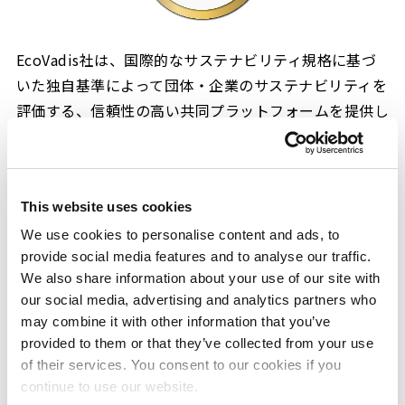
EcoVadis社は、国際的なサステナビリティ規格に基づ
いた独自基準によって団体・企業のサステナビリティを
評価する、信頼性の高い共同プラットフォームを提供し
ています。これまでに世界160カ国、200業種、65,000
社以上の評価を行っており、約300のグローバル企業が
サプライチェーン管理のためにこのプラットフォームを
This website uses cookies
使用しています。
We use cookies to personalise content and ads, to
SDGsをはじめとする社会課題の解決に向けて企業への
provide social media features and to analyse our traffic.
要請が高まる中、当社は、化学産業が社会の基盤と革新
We also share information about your use of our site with
を担う存在であり、持続可能な社会に向けて大きな責任
our social media, advertising and analytics partners who
may combine it with other information that you’ve
を持っていると認識しています。三井化学グループは
provided to them or that they’ve collected from your use
「環境と調和した共生社会」、「健康安心な長寿社会」
of their services. You consent to our cookies if you
を実現すべく、環境貢献価値Blue Value®、QOL向上価
continue to use our website.
※2
値Rose Value®
の提供をはじめとする社会価値創造