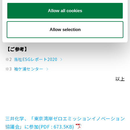
員数は118になります。 ＊本年10月19日現在
国立研究開発法人 産業技術総合研究所（理事長 石村 和
Allow all cookies
彦）内に設立したゼロエミッション国際共同研究センタ
ー（研究センター長 吉野 彰 旭化成株式会社名誉フ
Allow selection
ェロー）が運営を担います。
【ご参考】
※2
当社ESGレポート2020
※3
袖ケ浦センター
以上
三井化学、「東京湾岸ゼロエミッションイノベーション
協議会」に参加(PDF : 673.5KB)