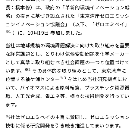
長：橋本修）は、政府の「革新的環境イノベーション戦
略」の提言に基づき設立された「東京湾岸ゼロエミッシ
ョンイノベーション協議会」（以下、「ゼロエミベイ」
※1
）に、10月19日 参加しました。
当社は地球規模の環境課題解決に向けた取り組みを重要
な経営課題とし、とりわけ気候変動問題を化学メーカー
として真摯に取り組むべき社会課題の一つと位置づけて
※2
います。
その具体的な取り組みとして、東京湾岸に
※3
位置する袖ケ浦センター
をはじめ当社研究拠点にお
いて、バイオマスによる原料転換、プラスチック資源循
環、人工光合成、省エネ等、様々な技術開発を行ってい
ます。
当社はゼロエミベイの主旨に賛同し、ゼロエミッション
技術に係る研究開発を引き続き推進してまいります。