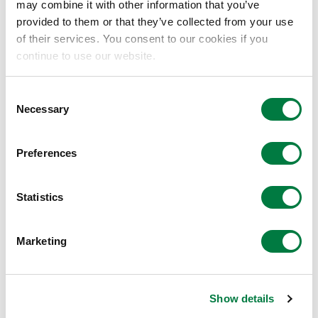
may combine it with other information that you’ve
provided to them or that they’ve collected from your use
of their services. You consent to our cookies if you
continue to use our website.
Consent
Necessary
Selection
当社 袖ケ浦センター外観
Preferences
■ ゼロエミベイとは ※1
https://unit.aist.go.jp/gzr/zero_emission_bay/
Statistics
東京湾岸に存在する多数の電力、ガス、石油、化学、電
機、自動車など多様なエネルギーサプライヤー/ユーザ
Marketing
ー等の研究所、工場・事業所や研究機関、大学等が連携
し、ゼロエミッション技術に関する世界最大の研究開発
と実証・PRの場所となることを目指すもので、既に会
Show details