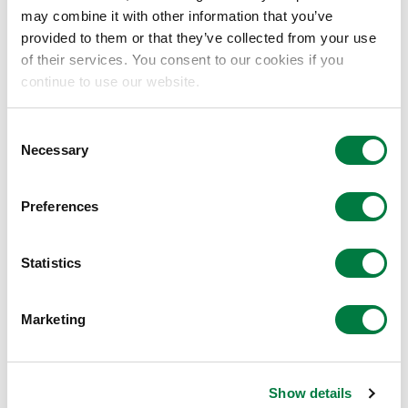
may combine it with other information that you’ve
1968年8月
provided to them or that they’ve collected from your use
of their services. You consent to our cookies if you
本社
continue to use our website.
〒100-0011 東京都千代田区内幸町二丁目2番2
Consent
Necessary
Selection
号 富国生命ビル16階
Preferences
株主
Statistics
三井化学株式会社 100％
Marketing
資本金
4億円
Show details