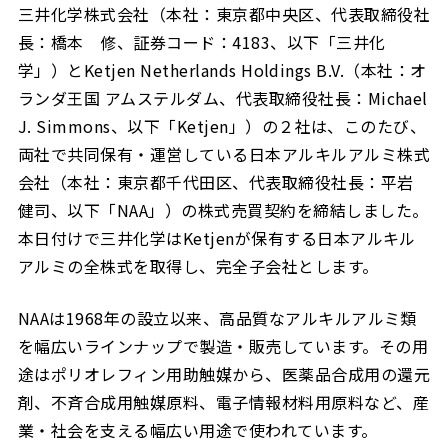
三井化学株式会社（本社：東京都中央区、代表取締役社
長：橋本 修、証券コード：4183、以下「三井化
学」）とKetjen Netherlands Holdings B.V.（本社：オ
ランダ王国 アムステルダム、代表取締役社長：Michael
J. Simmons、以下「Ketjen」）の２社は、このたび、
両社で共同保有・運営している日本アルキルアルミ株式
会社（本社：東京都千代田区、代表取締役社長：平岩
健司、以下「NAA」）の株式売買契約を締結しました。
本日付けで三井化学はKetjenが保有する日本アルキル
アルミの全株式を取得し、完全子会社とします。
NAAは1968年の設立以来、高品質なアルキルアルミ類
を幅広いラインナップで製造・販売しています。その用
途はポリオレフィン用助触媒から、医薬品合成用の還元
剤、不斉合成用触媒原料、電子情報材料用原料など、産
業・社会を支える幅広い用途で使われています。