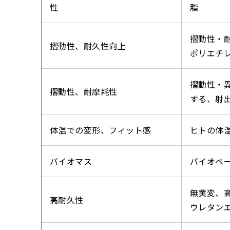
性
脂
摺動性・
摺動性、耐久性向上
ポリエチ
摺動性・
摺動性、耐摩耗性
する、射
体温での変形、フィット感
ヒトの体
バイオマス
バイオベ
無黄変、
高耐久性
ウレタン