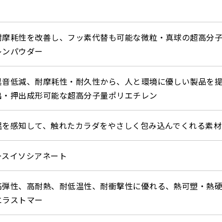
耐摩耗性を改善し、フッ素代替も可能な微粒・真球の超高分
レンパウダー
異音低減、耐摩耗性・耐久性から、人と環境に優しい製品を
出・押出成形可能な超高分子量ポリエチレン
温を感知して、触れたカラダをやさしく包み込んでくれる素材
ースイソシアネート
高弾性、高耐熱、耐低温性、耐衝撃性に優れる、熱可塑・熱
エラストマー