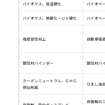
バイオマス、低温硬化
バイオベ
バイオマス、熱硬化・ＵＶ硬化
バイオベ
吸遮音性向上
自動車吸遮
間伐材バインダー
間伐材バ
カーボンニュートラル、ＧＨＧ
ひまし油
排出削減
非接触の
非接触、空中ディスプレイ