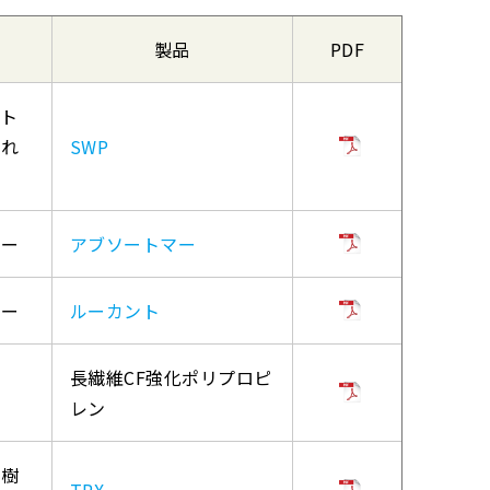
製品
PDF
ート
割れ
SWP
マー
アブソートマー
マー
ルーカント
長繊維CF強化ポリプロピ
レン
ン樹
TPX