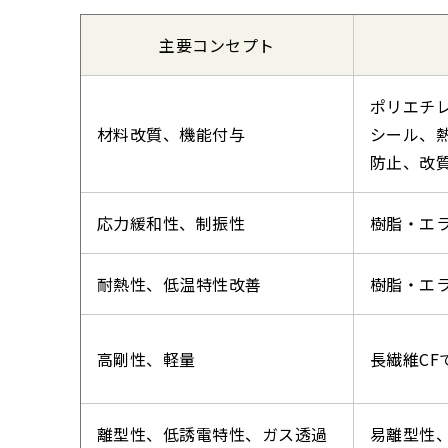
主要コンセプト
ポリエチ
材料改質、機能付与
シール、
防止、改
応力緩和性、制振性
樹脂・エ
耐熱性、低温特性改善
樹脂・エ
高剛性、軽量
長繊維C
離型性、低誘電特性、ガス透過
易離型性