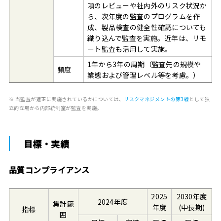
項のレビューや社内外のリスク状況か
ら、次年度の監査のプログラムを作
成、製品検査の健全性確認についても
織り込んで監査を実施。近年は、リモ
ート監査も活用して実施。
1年から3年の周期（監査先の規模や
頻度
業態および管理レベル等を考慮。）
※ 当監査が適正に実施されているかについては、
リスクマネジメントの第3線
として独
立的立場から内部統制室が監査を実施。
目標・実績
品質コンプライアンス
2025
2030年度
2024年度
集計範
年度
(中長期)
指標
囲