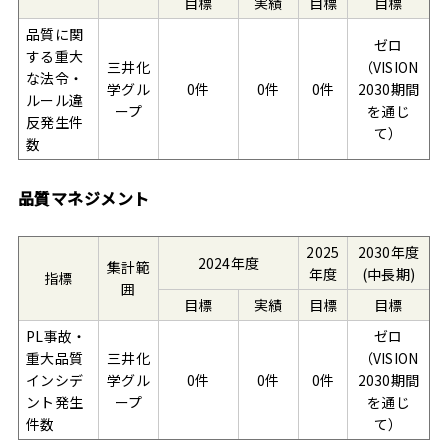
目標
実績
目標
目標
品質に関
ゼロ
する重大
三井化
（VISION
な法令・
学グル
0件
0件
0件
2030期間
ルール違
ープ
を通じ
反発生件
て）
数
品質マネジメント
2025
2030年度
2024年度
集計範
年度
(中長期)
指標
囲
目標
実績
目標
目標
PL事故・
ゼロ
重大品質
三井化
（VISION
インシデ
学グル
0件
0件
0件
2030期間
ント発生
ープ
を通じ
件数
て）