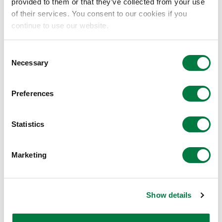
provided to them or that they’ve collected from your use
レスポンシブル・ケア活動の責任者であるRC・品質保
of their services. You consent to our cookies if you
証部担当役員は、
レスポンシブル・ケア基本方針
に基
continue to use our website.
づき社則を定め品質マネジメントの基本事項を決定し、
その指揮のもと、RC・品質保証部が三井化学グループ
Consent
Necessary
全体の品質マネジメントおよび品質保証を統括していま
Selection
す。各事業本部長は各事業部の品質管理について責任を
負い、RC・品質保証部の方針・戦略に基づき各事業
Preferences
部・物流部・購買部・工場・研究所が品質管理を推進し
ています。
Statistics
2020年度には品質マネジメントに関するグローバル・
Marketing
ポリシーを制定し、グループ全体として高水準の品質マ
ネジメントシステムの構築に向け、国内外関係会社への
支援体制の強化にも取り組んでいます。
Show details