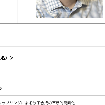
1名）＞
授
カップリングによる分子合成の革新的簡素化