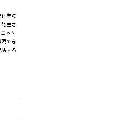
成化学の
を発生さ
やニッケ
再現でき
連結する