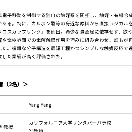
n博士は、単電子移動を制御する独自の触媒系を開拓し、触媒・有機合
である。特に、カルボン酸等の身近な原料から直接ラジカル
クロスカップリング」を創出。希少な貴金属に依存せず、鉄
媒や電極界面での電解触媒作用を巧みに組み合わせ、誰もが
した。複雑な分子構造を最短工程かつシンプルな触媒反応で
立した業績が高く評価された。
者（2名）＞
Yang Yang
カリフォルニア大学サンタバーバラ校
 教授
准教授