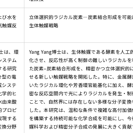
よび水を
立体選択的ラジカル炭素―炭素結合形成を可能
気触媒反
生体触媒戦略
am博士は、環
Yang Yang博士は、生体触媒である酵素を人工
システム
化させ、反応性が高く制御の難しいラジカルを
する研究
た炭素–炭素結合形成を、精密かつ立体選択的
介型の電
せる新しい触媒戦略を開拓した。特に、金属酵
成システ
いたラジカル環化や芳香環官能基化に加え、酵
化学的ヒ
密な反応空間内で光によりラジカルを発生・制
水由来酸
ことで、自然界には存在しない多様な分子変換
的プロピ
した。本研究は、温和な条件で複雑な高付加価
実現する
を構築する持続可能な化学合成を可能にし、今
変換分野
媒科学および精密分子合成の発展に大きく貢献