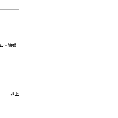
ラム～触媒
以上