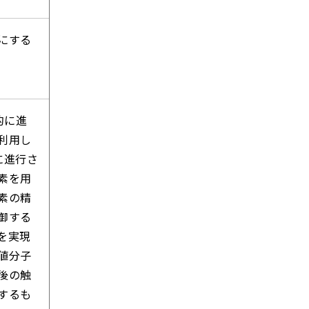
にする
的に進
利用し
に進行さ
素を用
素の精
御する
を実現
値分子
後の触
するも