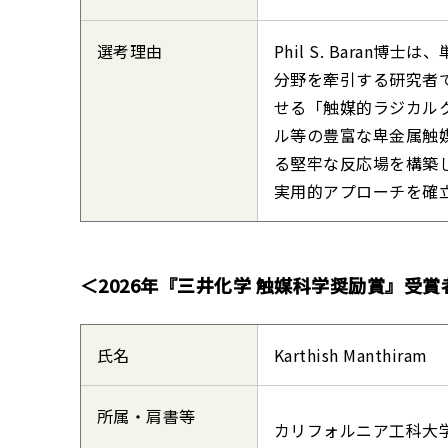
選考理由
Phil S. Bara
分野を牽引する研究者
せる「触媒的ラジカル
ル等の豊富な卑金属触
る堅牢な反応場を構築
実用的アプローチを確
＜2026年『三井化学 触媒科学奨励賞』受賞
氏名
Karthish Manthiram
所属・肩書等
カリフォルニア工科大学