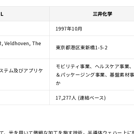
L
三井化学
1997年10月
R, Veldhoven, The
東京都港区東新橋1-5-2
モビリティ事業、ヘルスケア事業
システム及びアプリケ
＆パッケージング事業、基盤素材
か
17,277人 (連結ベース)
いて、光を用いて微細な加工を施す技術。半導体ウェハー上に