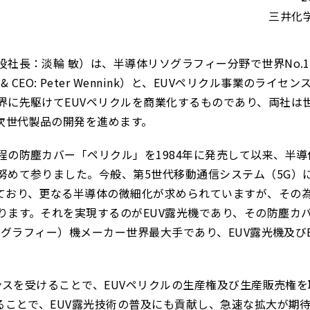
三井化
社長：淡輪 敏）は、半導体リソグラフィー分野で世界No.
esident & CEO: Peter Wennink）と、EUVペリクル事業のライ
界に先駆けてEUVペリクルを商業化するものであり、両社は
次世代製品の開発を進めます。
の防塵カバー「ペリクル」を1984年に発売して以来、半導
努めて参りました。今般、第5世代移動通信システム（5G）
ており、更なる半導体の微細化が求められていますが、その
ります。それを実現するのがEUV露光機であり、その防塵カ
ソグラフィー）機メーカー世界最大手であり、EUV露光機及びE
センスを受けることで、EUVペリクルの生産権及び生産販売権
ることで、EUV露光技術の普及にも貢献し、急速な拡大が期