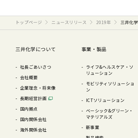
トップページ
ニュースリリース
2019年
三井化学
三井化学について
事業・製品
社長ごあいさつ
ライフ&ヘルスケア・ソ
リューション
会社概要
モビリティソリューショ
企業理念・将来像
ン
⻑期経営計画
ICTソリューション
国内拠点
ベーシック&グリーン・
マテリアルズ
国内関係会社
新事業
海外関係会社
製品検索