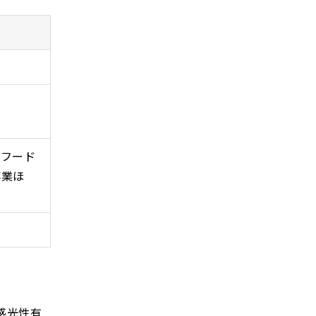
、フード
事業ほ
感光性有