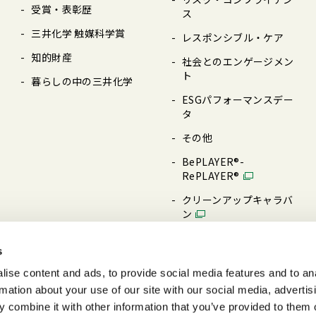
受賞・表彰歴
ス
三井化学 触媒科学賞
レスポンシブル・ケア
知的財産
社会とのエンゲージメン
ト
暮らしの中の三井化学
ESGパフォーマンスデー
タ
その他
BePLAYER®-
RePLAYER®
クリーンアップキャラバ
ン
三井化学技術研修センタ
s
ー
ise content and ads, to provide social media features and to an
rmation about your use of our site with our social media, advertis
 combine it with other information that you’ve provided to them o
サイトマップ
サイトのご利用について
個人情報及び特定個人情報の