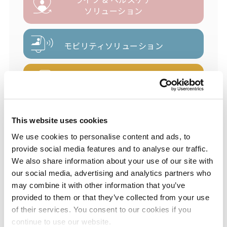
ソリューション
モビリティ
ソリューション
ICTソリューション
ベーシック & グリーン
This website uses cookies
マテリアルズ
We use cookies to personalise content and ads, to
provide social media features and to analyse our traffic.
We also share information about your use of our site with
土台
高い競争力の
となる
our social media, advertising and analytics partners who
製造プロセス技術
may combine it with other information that you’ve
provided to them or that they’ve collected from your use
of their services. You consent to our cookies if you
continue to use our website.