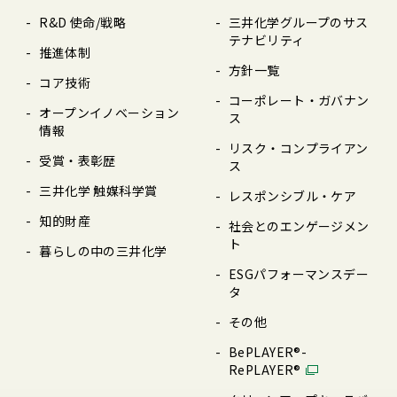
R&D 使命/戦略
三井化学グループのサス
テナビリティ
推進体制
⽅針⼀覧
コア技術
コーポレート・ガバナン
オープンイノベーション
ス
情報
リスク・コンプライアン
受賞・表彰歴
ス
三井化学 触媒科学賞
レスポンシブル・ケア
知的財産
社会とのエンゲージメン
ト
暮らしの中の三井化学
ESGパフォーマンスデー
タ
その他
BePLAYER®-
RePLAYER®