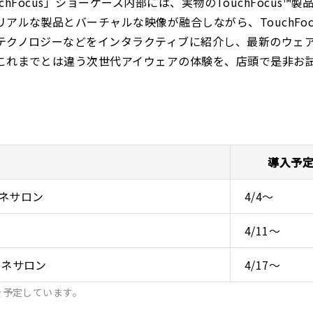
uchFocus」ショーケース内部には、実物のTouchFocus™
ルな製品とバーチャルな映像が融合しながら、TouchFoc
テクノロジーなどをインタラクティブに紹介し、最新のウェ
これまでとは違う次世代アイウェアの体験を、店頭で是非お
導入予
ネサロン
4/4～
4/11～
ガネサロン
4/17～
を予定しています。