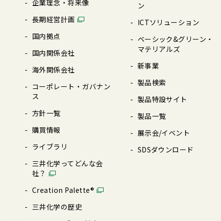
企業理念・将来像
ン
⻑期経営計画
ICTソリューション
国内拠点
ベーシック&グリーン・
マテリアルズ
国内関係会社
新事業
海外関係会社
製品検索
コーポレート・ガバナン
ス
製品特設サイト
⽅針⼀覧
製品⼀覧
購買情報
展⽰会/イベント
ライブラリ
SDSダウンロード
三井化学ってどんな会
社？
Creation Palette®︎
三井化学の歴史