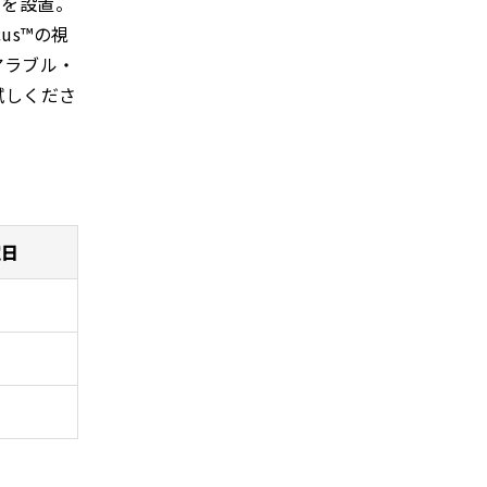
製品を設置。
us™の視
アラブル・
試しくださ
定日