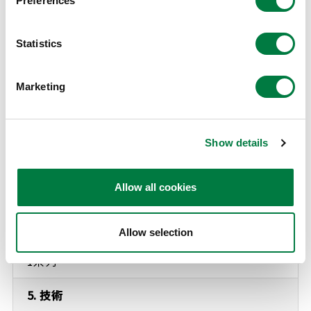
Preferences
1. 対象製品
Statistics
環状オレフィンコポリマー（製品名：アペル®）
Marketing
2. 所在地
三井大阪工場内
Show details
3. 住所
Allow all cookies
大阪府 高石市 高砂1-6
4. 能力増強
Allow selection
1系列
5. 技術