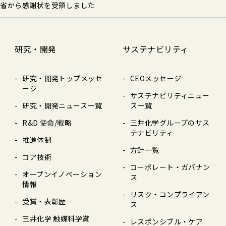
業省から感謝状を受領しました
研究・開発
サステナビリティ
研究・開発トップメッセ
CEOメッセージ
ージ
サステナビリティニュー
研究・開発ニュース⼀覧
ス⼀覧
R&D 使命/戦略
三井化学グループのサス
テナビリティ
推進体制
⽅針⼀覧
コア技術
コーポレート・ガバナン
オープンイノベーション
ス
情報
リスク・コンプライアン
受賞・表彰歴
ス
三井化学 触媒科学賞
レスポンシブル・ケア