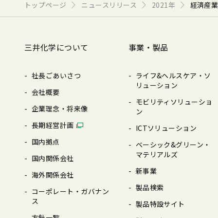
トップページ
ニュースリリース
2021年
経済産
三井化学について
事業・製品
社長ごあいさつ
ライフ&ヘルスケア・ソ
リューション
会社概要
モビリティソリューショ
企業理念・将来像
ン
⻑期経営計画
ICTソリューション
国内拠点
ベーシック&グリーン・
マテリアルズ
国内関係会社
新事業
海外関係会社
製品検索
コーポレート・ガバナン
ス
製品特設サイト
⽅針⼀覧