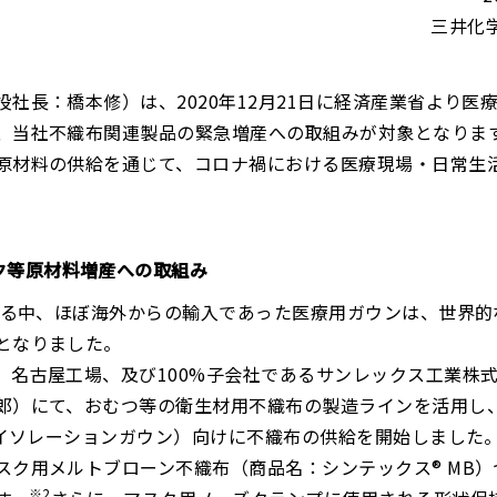
三井化
社長：橋本修）は、2020年12月21日に経済産業省より医
、当社不織布関連製品の緊急増産への取組みが対象となりま
原材料の供給を通じて、コロナ禍における医療現場・日常生
ク等原材料増産への取組み
する中、ほぼ海外からの輸入であった医療用ガウンは、世界的
となりました。
、名古屋工場、及び100%子会社であるサンレックス工業株
郎）にて、おむつ等の衛生材用不織布の製造ラインを活用し
アイソレーションガウン）向けに不織布の供給を開始しました
ク用メルトブローン不織布（商品名：シンテックス® MB）
※2