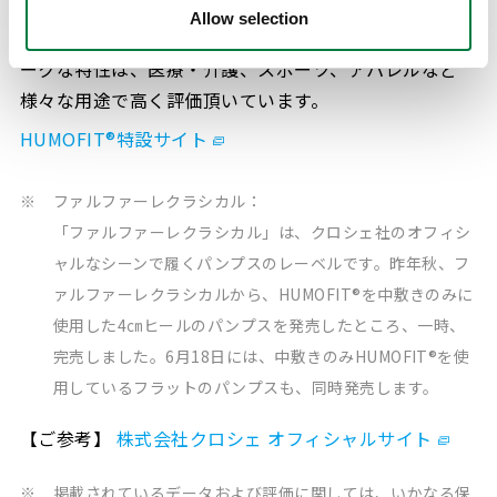
トに寄り添う」発想をベースに、三井化学グループの素
Allow selection
材開発と加工技術開発で実現した新素材です。そのユニ
ークな特性は、医療・介護、スポーツ、アパレルなど
様々な用途で高く評価頂いています。
HUMOFIT®特設サイト
※
ファルファーレクラシカル：
「ファルファーレクラシカル」は、クロシェ社のオフィシ
ャルなシーンで履くパンプスのレーベルです。昨年秋、フ
ァルファーレクラシカルから、HUMOFIT®を中敷きのみに
使用した4㎝ヒールのパンプスを発売したところ、一時、
完売しました。6月18日には、中敷きのみHUMOFIT®を使
用しているフラットのパンプスも、同時発売します。
【ご参考】
株式会社クロシェ オフィシャルサイト
※
掲載されているデータおよび評価に関しては、いかなる保