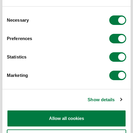
Consent
Necessary
Selection
株式会社消費科学研究所の出張測定を実施
Preferences
直線上を自然歩行し、かかとが地面に着いてから
つま先が地面を離れるまでを1フェーズとして解
Statistics
析
Marketing
HUMOFIT®について
「HUMOFIT®」は、常温ではゴムのようにしなやか
Show details
で、曲げたり、折ったり、ひねったり、伸ばしたあとで
も緩やかに元の形状に戻る「形状記憶性」を持ち、加温
すると柔らかく冷やすと硬くなる「温度依存性」を併せ
Allow all cookies
持ちます。ヒトとモノとの接点をもっとやさしく、「ヒ