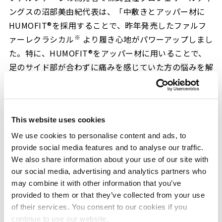
ングスの沼部美由紀代表は、「中敷きとアッパー材に
HUMOFIT®を採用することで、昨年発売したファルフ
※
ァーレクラシカル
より履き心地がパワーアップしまし
た。特に、HUMOFIT®をアッパー材に用いることで、
足のサイド部が合わずに痛みを感じていた方の悩みを解
消できると期待しています。これまで世界になかった画
期的なハイヒールが出来上がったと確信しています。ハ
イヒールを履きたくても足が痛くて履けなかった方に、
This website uses cookies
ぜひ試して頂きたいです」とコメントしています。
We use cookies to personalise content and ads, to
足圧分布測定では、HUMOFIT®を使用したハイヒール
provide social media features and to analyse our traffic.
の方が、使用していないハイヒールよりも、足圧が分散
We also share information about your use of our site with
される傾向がみられました。
our social media, advertising and analytics partners who
may combine it with other information that you’ve
provided to them or that they’ve collected from your use
of their services. You consent to our cookies if you
continue to use our website.