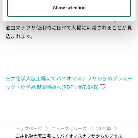
棄物や残渣油等を原料に製造されます。今回、バイオマ
Allow selection
スナフサを使用することで、原料からプラスチック製品
が廃棄されるまでのライフサイクルにおけるCO
は、石
2
油由来ナフサ使用時に比べて大幅に削減されることが見
込まれます。
三井化学大阪工場にてバイオマスナフサからのプラスチ
ック・化学品製造開始へ(PDF : 467.6KB)
トップページ
ニュースリリース
2021年
三井化学大阪工場にてバイオマスナフサからのプラス