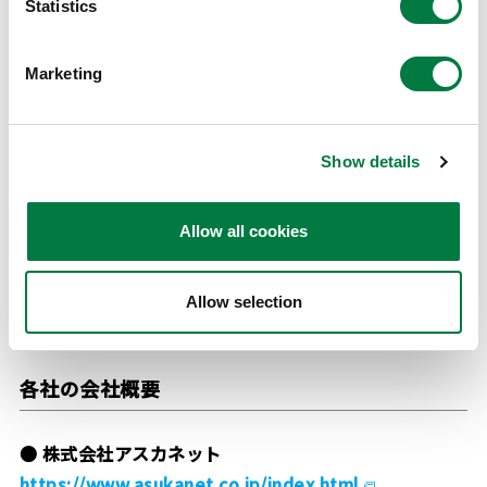
Statistics
三井化学では、液晶、有機EL、空中ディスプレイをは
じめとした各種ディスプレイ向けシール材「ストラクト
Marketing
ボンド®」の開発・生産・販売をしています。空中ディ
スプレイ向けには、アスカネットが販売する
「ASKA3D」に「ストラクトボンド®XMFシリーズ」が
Show details
使用されています。「ストラクトボンド®XMFシリー
ズ」は透明性に優れ、かつ貼り合わせる樹脂の屈折率に
Allow all cookies
適応できるため、「ASKA3D」が実現する空中ディスプ
レイ映像の高画質化に貢献しています。
Allow selection
※製品サイト:
こちらをクリック
各社の会社概要
● 株式会社アスカネット
https://www.asukanet.co.jp/index.html