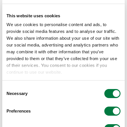
店内商品（酒、たばこ、切
This website uses cookies
購入可能商品
行、インターネット代金収
We use cookies to personalise content and ads, to
ージは利用不可）
provide social media features and to analyse our traffic.
We also share information about your use of our site with
サイズ
横幅317.5×奥行600m
our social media, advertising and analytics partners who
may combine it with other information that you’ve
お会計までの流れ
お客様が購入商品のバーコ
provided to them or that they’ve collected from your use
of their services. You consent to our cookies if you
continue to use our website.
空中ディスプレイとは
空中に浮かんだ映像を手で触れることなく、タッチパネ
Consent
ル操作可能なディスプレイのことで、①ディスプレイ、
Necessary
Selection
②光学素子（空中ディスプレイプレート）、③センサー
の各モジュールで構成されています。
Preferences
三井化学のシール材「ストラクトボンド®」とは