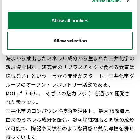
Show details
機的な表情を器に取り入れることで、刻一刻と移り変わ
る波の表情を感じる器に仕立てています。
天然由来の色彩や有機的な表情は、料理の色を自然と引
Allow all cookies
き立ててくれます。
Allow selection
NAGORI®
海水から抽出したミネラル成分から生まれた三井化学の
新規複合材料。研究者の「プラスチックで食べる食事は
味気ない」という一言から開発がスタート。三井化学グ
ループのオープン・ラボラトリー活動である、
MOLp®（モル、-そざいの魅力ラボ-）を通じて開発さ
れた素材です。
三井化学のコンパウンド技術を活用し、最大75%海水
由来のミネラル成分を配合。熱可塑性樹脂と同様の成形
が可能で、陶器や天然石のような質感と熱伝導性を併せ
持っています。