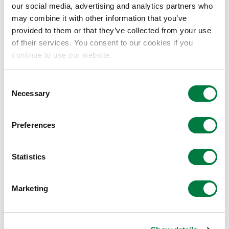
our social media, advertising and analytics partners who
https://aras-jp.com/
may combine it with other information that you’ve
石川樹脂工業株式会社：
provided to them or that they’ve collected from your use
https://www.ishikawajyushi.net/
of their services. You consent to our cookies if you
continue to use our website.
海と生きる 「海水のお皿」
Consent
ARASのサステナブルコレクションは、ARASが目指す食
Necessary
Selection
体験の進化と、環境と共生するものづくりの進化を両立
させ、これからの時代の豊かさをカタチにするプロジェ
Preferences
クト。サステナブルコレクションVol.1「杉皮」に続
き、NAGORI®は、サステナブルコレクションVol.2「海
Statistics
水」に採用されました。NAGORI®を配合した、「大皿
ウェーブ 海水」と「深皿スクープ 海水」の２種類がラ
Marketing
インナップされています。
本コレクションでは、海水から抽出したミネラル成分を
50％以上含み自然由来の素材が作り出すムラのある有