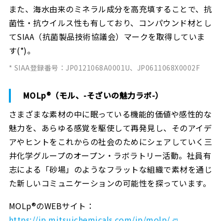
また、海水由来のミネラル成分を高充填することで、抗
菌性・抗ウイルス性も有しており、コンパウンド材とし
てSIAA（抗菌製品技術協議会）マークを取得していま
す(*)。
* SIAA登録番号：JP0121068A0001U、JP0611068X0002F
MOLp®（モル、-そざいの魅力ラボ-）
さまざまな素材の中に眠っている機能的価値や感性的な
魅力を、あらゆる感覚を駆使して再発見し、そのアイデ
アやヒントをこれからの社会のためにシェアしていく三
井化学グループのオープン・ラボラトリー活動。社員有
志による「砂場」のようなフラットな組織で素材を通じ
た新しいコミュニケーションの可能性を探っています。
MOLp®のWEBサイト：
https://jp.mitsuichemicals.com/jp/molp/