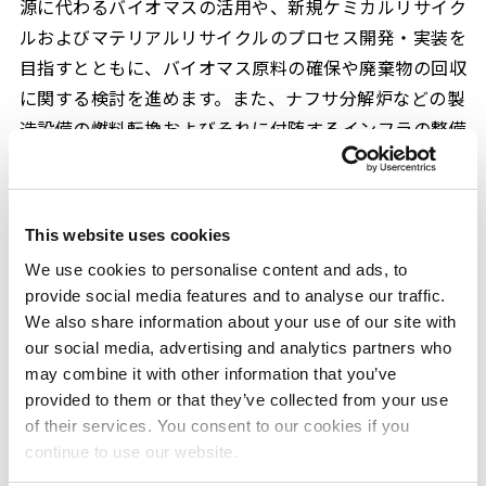
源に代わるバイオマスの活用や、新規ケミカルリサイク
ルおよびマテリアルリサイクルのプロセス開発・実装を
目指すとともに、バイオマス原料の確保や廃棄物の回収
に関する検討を進めます。また、ナフサ分解炉などの製
造設備の燃料転換およびそれに付随するインフラの整備
に関する検討も行います。
これらの取り組みについては、3社に限定することな
く、千葉県が主導する「京葉臨海コンビナートカーボン
This website uses cookies
ニュートラル推進協議会」などを通じて、関連する自治
We use cookies to personalise content and ads, to
体や企業との連携も視野に推進してまいります。
provide social media features and to analyse our traffic.
We also share information about your use of our site with
our social media, advertising and analytics partners who
各社コメント
may combine it with other information that you’ve
provided to them or that they’ve collected from your use
住友化学 取締役 副社長執行役員 上田 博
of their services. You consent to our cookies if you
当社は、2021年12月に、2050年カーボンニュートラル
continue to use our website.
の実現に向けたグランドデザインを策定し、グループの