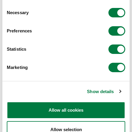
GHG排出量をゼロに近づける「責務」と、製品・技術
Consent
を通じた世界のGHG削減への「貢献」の両面から取り
Necessary
Selection
組みを推進しています。化学産業が抱える課題解決のた
め、本連携を通じて、GHG排出抑制や炭素資源循環に
Preferences
貢献する技術の開発と社会実装を加速させていきたいと
考えています。当社は、今後もさまざまなステークホル
Statistics
ダーと連携を強化し、カーボンニュートラル社会の実現
を目指してまいります。
Marketing
丸善石油化学 取締役 執行役員 舟橋 克之
当社は、コスモエネルギーグループ方針に基づきエネル
Show details
ギーや石化製品の安定供給の責任を果たしつつ、脱炭素
エネルギーへの転換、ケミカルリサイクルおよびネガテ
Allow all cookies
ィブエミッション技術の活用等によってCO２排出量の
削減に取り組み、2050年カーボンネットゼロを目指し
てまいります。
Allow selection