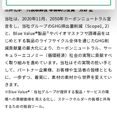
三井化学 代表取締役 専務執行役員 芳野 正
当社は、2020年11月、2050年カーボンニュートラル宣
言をし、当社グループのGHG排出量削減（Scope1, 2）
※
と、Blue Value®製品
やバイオマスナフサ誘導品をは
じめとする製品のライフサイクル全体を通じたGHG削
減貢献量の最大化により、カーボンニュートラル、サー
キュラーエコノミー（循環経済）社会の実現に貢献すべ
く取り組みを進めています。当社はその実現の担い手と
して、パートナー企業様、お客様や生活者の皆様ととも
に、一歩ずつ、着実に、素材の素材から世界を変えてい
きます。
※Blue Value®：当社グループが提供する製品・サービスの環
境への貢献価値を見える化し、ステークホルダーの皆様と共有
するための独自ツール。