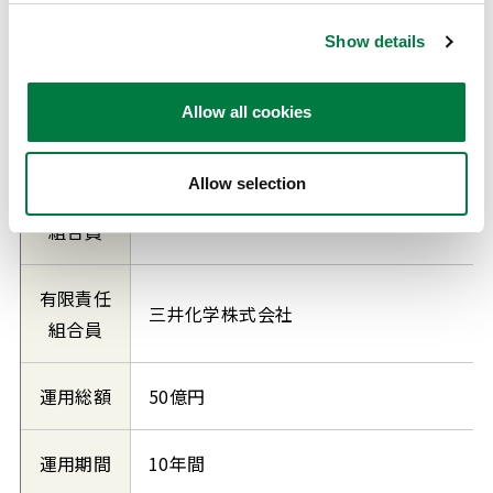
Show details
名称
（登記名
321FORCE™（MCIイノベーション投資
Allow all cookies
称）
Allow selection
無限責任
グローバル・ブレイン株式会社
組合員
有限責任
三井化学株式会社
組合員
運用総額
50億円
運用期間
10年間