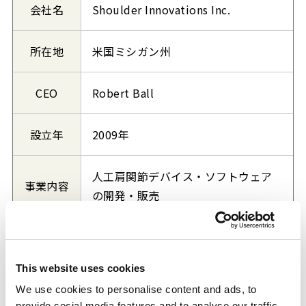
会社名
Shoulder Innovations Inc.
所在地
米国ミシガン州
CEO
Robert Ball
設立年
2009年
人工肩関節デバイス・ソフトウェア
事業内容
の開発・販売
https://shoulderinnovations.com/
URL
This website uses cookies
We use cookies to personalise content and ads, to
provide social media features and to analyse our traffic.