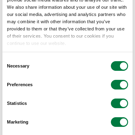
三井化学は長期経営計画VISION 2030のライフ&ヘルス
We also share information about your use of our site with
ケア・ソリューション事業戦略において、整形外科領域
our social media, advertising and analytics partners who
may combine it with other information that you’ve
を将来の成長分野として位置付けております。整形外科
provided to them or that they’ve collected from your use
領域の中でも人工肩関節分野は成長領域としてとらえて
of their services. You consent to our cookies if you
おり、321FORCE™によるShoulder Innovationsへの投
continue to use our website.
資を通して、本分野での事業機会の探索を進めて参りま
す。
Consent
Necessary
Selection
321FORCE™は、今後も三井化学グループとスタートア
Preferences
ップ企業との共創を通じて、社会課題やニーズをいち早
くキャッチしてソリューションを創出し、持続的成長に
Statistics
貢献する活動に取り組んで参ります。
Marketing
321FORCE™について