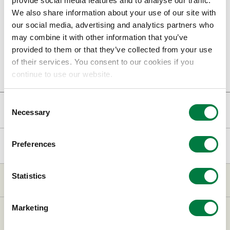
provide social media features and to analyse our traffic.
We also share information about your use of our site with
our social media, advertising and analytics partners who
人事異動のご連絡(PDF : 72.7KB)
may combine it with other information that you’ve
三井化学株式会社 本部長及び本社部レベル長一覧
provided to them or that they’ve collected from your use
（2023年4月1日）(PDF : 261.2KB)
of their services. You consent to our cookies if you
continue to use our website.
Consent
ニュースリリース
Necessary
Selection
トップページ
ニュースリリース
2023年
Preferences
人事異動のご連絡
Statistics
三井化学について
Marketing
事業・製品