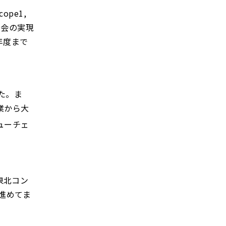
pe1,
社会の実現
年度まで
した。ま
業から大
ューチェ
泉北コン
進めてま