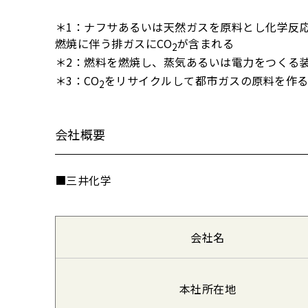
＊1：ナフサあるいは天然ガスを原料とし化学反
燃焼に伴う排ガスにCO
が含まれる
2
＊2：燃料を燃焼し、蒸気あるいは電力をつくる
＊3：CO
をリサイクルして都市ガスの原料を作
2
会社概要
■三井化学
会社名
本社所在地