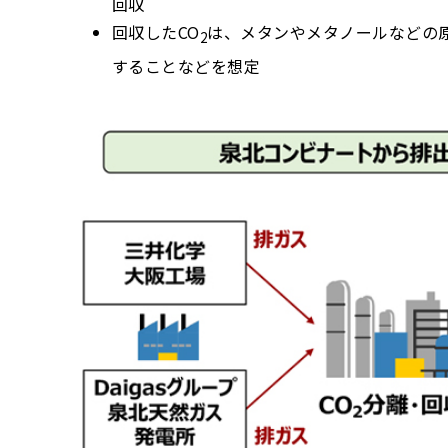
回収
回収したCO
は、メタンやメタノールなどの原
2
することなどを想定