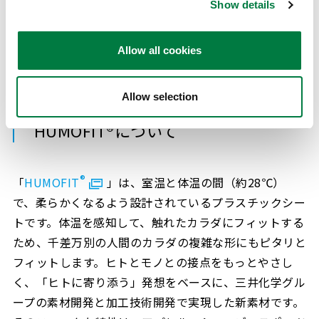
Show details
ュッと抱き寄せ、谷間をメイク。
肌ピタッバック
Allow all cookies
上辺折り返し始末の脇高設計で、脇も背中もすっき
り。全方向ストレッチなめらか素材で、肌にとけこ
むようなやさしいつけごこち。
Allow selection
HUMOFIT®について
®
「
HUMOFIT
」は、室温と体温の間（約28℃）
で、柔らかくなるよう設計されているプラスチックシー
トです。体温を感知して、触れたカラダにフィットする
ため、千差万別の人間のカラダの複雑な形にもピタリと
フィットします。ヒトとモノとの接点をもっとやさし
く、「ヒトに寄り添う」発想をベースに、三井化学グル
ープの素材開発と加工技術開発で実現した新素材です。