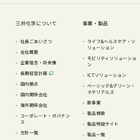
三井化学について
事業・製品
社長ごあいさつ
ライフ&ヘルスケア・ソ
リューション
会社概要
モビリティソリューショ
企業理念・将来像
ン
⻑期経営計画
ICTソリューション
国内拠点
ベーシック&グリーン・
マテリアルズ
国内関係会社
新事業
海外関係会社
製品検索
コーポレート・ガバナン
ス
製品特設サイト
⽅針⼀覧
製品⼀覧