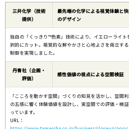
三井化学（技術
最先端の化学による視覚体験と快
提供）
のデザイン
独自の「くっきり™色素」技術により、イエローライト
択的にカット。視覚的な鮮やかさと心地よさを両立する
制御を実現しました。
丹青社（企画・
感性価値の視点による空間検証
評価）
「こころを動かす空間」づくりの知見を活かし、空間利
の五感に響く体験価値を設計し、実空間での評価・検証
っています。
URL：
https://www.tanseisha.co.jp/business/closeup/posic