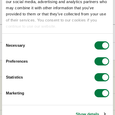
our social media, advertising and analytics partners who
may combine it with other information that you’ve
provided to them or that they’ve collected from your use
of their services. You consent to our cookies if you
continue to use our website.
ニュースリリース
Consent
Necessary
Selection
トップページ
ニュースリリース
2026年
経営概況説明会 動画公開
Preferences
三井化学について
Statistics
事業・製品
Marketing
研究・開発
Show details