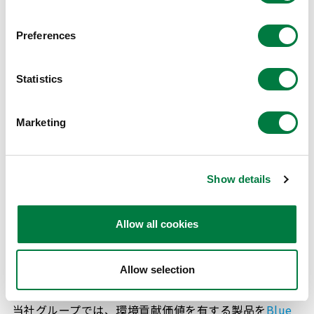
化学製品は主に化石由来の原料を使用しており、高温で
の化学反応を伴う製造工程や、蒸気・電気を作る用役設
Preferences
備の燃料燃焼時に、多くのGHGを排出しています。こ
れからの化学製品の製造においては、高性能触媒の使用
Statistics
や省エネ機器の導入などによる製造エネルギーの削減、
再生可能エネルギーの積極利用、さらに低炭素な原料・
Marketing
燃料への転換など様々な施策の積み重ねにより、大幅な
GHG削減に貢献できると考えています。
Show details
製品によるGHG削減
Allow all cookies
化学製品は、原材料調達や製造といった当社グループが
直接関わる工程だけでなく、間接的に関わる中間加工、
最終製品の使用そして廃棄に至るまでの製品ライフサイ
Allow selection
クルにおける様々なステージに関わっています。
当社グループでは、環境貢献価値を有する製品を
Blue