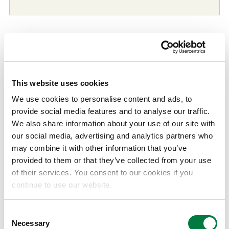
気候変動 緩和策：GHG削減推進による低炭
素社会の実現
This website uses cookies
三井化学グループは、気候変動の進行を緩和する策とし
We use cookies to personalise content and ads, to
てGHG削減を推進します。当社グループは、自社におけ
provide social media features and to analyse our traffic.
るGHG排出量の削減を進めるともに、製品・サービス
We also share information about your use of our site with
を通じたバリューチェーン全体での脱炭素化に取り組
our social media, advertising and analytics partners who
み、2050年のカーボンニュートラルを目指します。
may combine it with other information that you’ve
provided to them or that they’ve collected from your use
2020年度に策定した
カーボンニュートラル戦略
にも本
of their services. You consent to our cookies if you
方針を織り込み、具体的な取り組みを進めています。
continue to use our website.
製造における低炭素化
Consent
Necessary
Selection