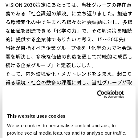
VISION 2030策定にあたっては、当社グループの存在意
義である「社会課題の解決」に立ち返りました。加速す
る環境変化の中で生まれる様々な社会課題に対し、多様
な価値を創造できる「化学の力」で、その解決策を継続
的に提供する企業体でありたいと考え、15～20年先に
当社が目指すべき企業グループ像を「化学の力で社会課
題を解決し、多様な価値の創造を通して持続的に成長し
続ける企業グループ」と定義しました。
そして、内外環境変化・メガトレンドをふまえ、起こり
得る環境・社会の数多の課題に対し、当社グループが取
り組む方向性として、我々の貢献を通じて目指す3つの
未来社会の姿を設定しました。
1つ目は、「環境と調和した循環型社会」。「地球環境
との調和」を掲げる企業グループ理念に基づき、資源の
This website uses cookies
有効活用と環境負荷の軽減に資する製品・サービスの提
We use cookies to personalise content and ads, to
供を通じ、「環境と調和した循環型社会」の実現を目指
provide social media features and to analyse our traffic.