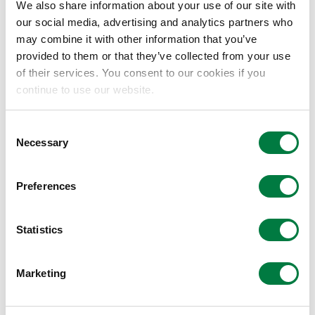
We also share information about your use of our site with
します。
our social media, advertising and analytics partners who
2つ目は、「健康・安心にくらせる快適社会」。企業グ
may combine it with other information that you’ve
ループ理念の社会貢献5項目「人類福祉の増進」に基づ
provided to them or that they’ve collected from your use
き、様々な環境の変化においてもあらゆる人々の健康・
of their services. You consent to our cookies if you
安心、そしてくらしの快適性向上に資する製品・サービ
continue to use our website.
スの提供を通じ、「健康・安心にくらせる快適社会」の
実現を目指します。
Consent
Necessary
Selection
そして、3つ目は、「多様な価値を生み出す包摂社
会」。企業グループ理念で掲げる「材料・物質の革新と
創出を通じた社会への貢献」という当社グループの使命
Preferences
を果たすべく、革新の源泉である多様性を認め活かすこ
とで、新たな価値を連鎖的に創出していく「多様な価値
Statistics
を生み出す包摂社会」の実現を目指します。
当社グループは、これら3つの未来社会の実現にむけて
Marketing
取り組むべきマテリアリティを特定し、VISION 2030に
おける基本戦略に織り込みました。また、VISION 2030