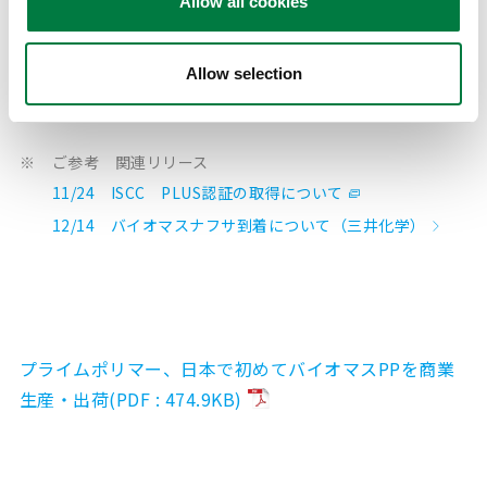
Allow all cookies
スポリプロピレンの提供により、お客様による価値創造
に「Your Prime Solution Partner」として一層貢献す
ることで、お客様と共に循環型社会の実現と社会生活の
Allow selection
利便性の両立に向けて邁進していきます。
※
ご参考 関連リリース
11/24 ISCC PLUS認証の取得について
12/14 バイオマスナフサ到着について（三井化学）
プライムポリマー、日本で初めてバイオマスPPを商業
生産・出荷(PDF : 474.9KB)