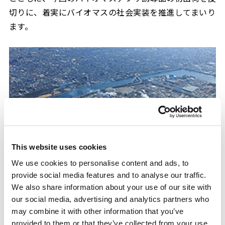
切りに、着実にバイオマスの社会実装を推進してまいり
ます。
This website uses cookies
We use cookies to personalise content and ads, to
provide social media features and to analyse our traffic.
We also share information about your use of our site with
三井化学大阪工場
our social media, advertising and analytics partners who
may combine it with other information that you’ve
provided to them or that they’ve collected from your use