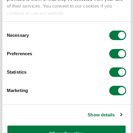
of their services. You consent to our cookies if you
continue to use our website.
Consent
Necessary
Selection
Preferences
Statistics
PPプラント
Marketing
プライムポリマー社長 藤本 健介 コメント
この度、当社初の（※）バイオマス原料由来マスバラン
Show details
ス方式によるバイオマスポリプロピレンをお客様に出
荷、納入出来たことをとても嬉しく思います。バイオマ