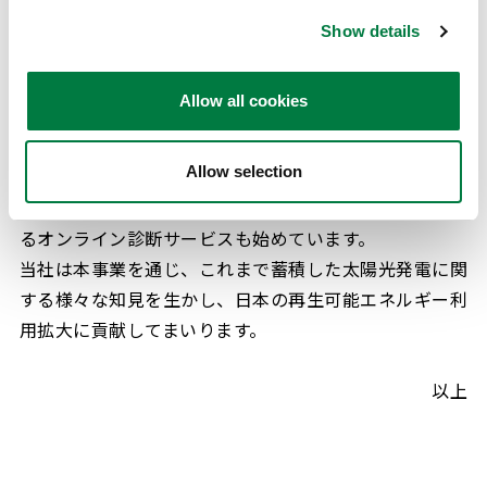
ostics/index.htm
Show details
2014年より太陽光診断ならびにコンサルティング事業
を開始。これまでの診断実績は2,000箇所以上（累計
Allow all cookies
5GW以上）となり、発電所設備・発電量の状態把握、
融資を受けるための技術評価レポートを提供してまいり
Allow selection
ました。また2021年8月より、実績発電量の解析などか
ら正常稼働、異常ありなどの判定を自動診断で実施でき
るオンライン診断サービスも始めています。
当社は本事業を通じ、これまで蓄積した太陽光発電に関
する様々な知見を生かし、日本の再生可能エネルギー利
用拡大に貢献してまいります。
以上