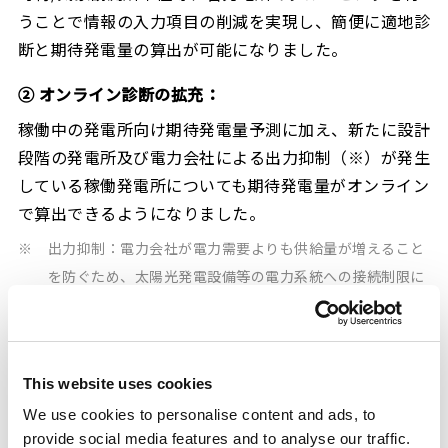
うことで情報の入力項目の削減を実現し、簡便に適地診
断と期待発電量の算出が可能になりました。
② オンライン診断の拡充：
稼働中の発電所向け期待発電量予測に加え、新たに設計
段階の発電所及び電力会社による出力抑制（※）が発生
している稼働発電所についても期待発電量がオンライン
で算出できるようになりました。
※
出力抑制：電力会社が電力需要よりも供給量が増えること
を防ぐため、太陽光発電設備等の電力系統への接続制限に
より、電力の買い取りを一時的に制限すること。
③ 簡易現物調査：
This website uses cookies
事業者のご要望に応じて現地調査を実施しております
が、AI 等による画像照合技術を用いることにより、事
We use cookies to personalise content and ads, to
provide social media features and to analyse our traffic.
業者にて撮影した写真や動画をご提出を頂くだけで、現