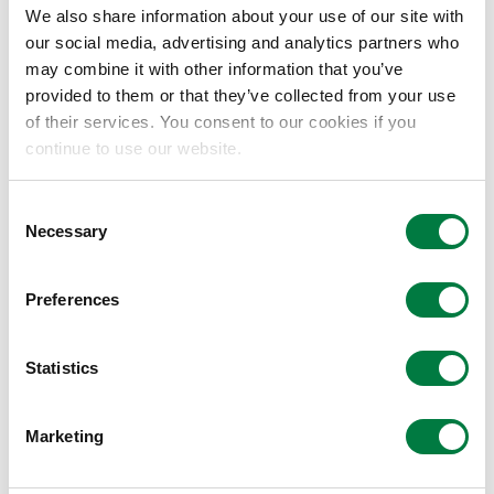
We also share information about your use of our site with
地調査を行うことなく、発電所が設計通り設置されてい
our social media, advertising and analytics partners who
るか等の調査を、より早く行うことが可能となりまし
may combine it with other information that you’ve
た。
provided to them or that they’ve collected from your use
of their services. You consent to our cookies if you
三井化学の太陽光発電診断・コンサルティングサービス
continue to use our website.
Consent
Necessary
Selection
Preferences
Statistics
三井化学の太陽光診断
Marketing
https://jp.mitsuichemicals.com/jp/special/diagn