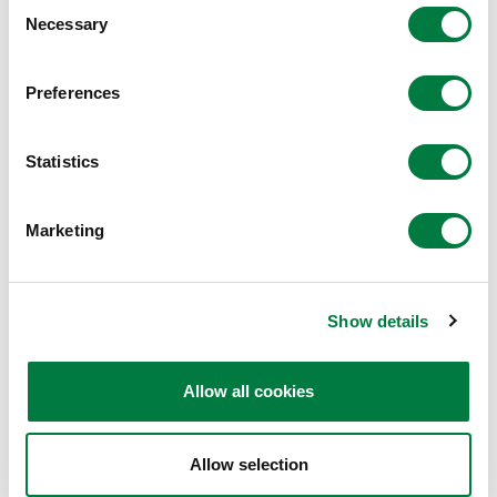
Consent
review
Necessary
Selection
※2 ESG投資インデックス
Preferences
https://jp.mitsuichemicals.com/jp/sustainability/others/evalu
ation/outside/index.htm
Statistics
®
®
※3 環境貢献価値Blue Value
、QOL向上貢献価値Rose Value
Marketing
https://jp.mitsuichemicals.com/jp/sustainability/mci_sustaina
bility/contribution_value/ms/index.htm
三井化学グループが提供する製品・サービスの環境および社会への
Show details
貢献を見える化し、その価値をステークホルダーの方々と共有でき
るように表現するもの。製品・サービスを用途別に独自の指標で評
Allow all cookies
®
価し、環境貢献価値の高いものをBlue Value
製品、QOL向上貢献
®
価値の高いものをRose Value
製品として認定している。
Allow selection