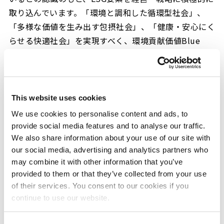
取り込んでいます。「環境と調和した循環型社会」、
「多様な価値を生み出す包摂社会」、「健康・安心にく
らせる快適社会」を実現すべく、環境貢献価値Blue
®
®※3
Value
、QOL向上価値Rose Value
の提供をはじめ
とする社会価値創造の取り組みを深化させ、サステナブ
ルな未来に貢献するグローバル・ソリューション・パー
トナーを目指してまいります。
This website uses cookies
We use cookies to personalise content and ads, to
provide social media features and to analyse our traffic.
■当社グループのESGへの取り組みについては、公式ウェブサイト
We also share information about your use of our site with
our social media, advertising and analytics partners who
内「サステナビリティ」（三井化学グループ ESGレポート
may combine it with other information that you’ve
※4
2024
）をご覧ください。
provided to them or that they’ve collected from your use
of their services. You consent to our cookies if you
continue to use our website.
※１ Dow Jones Sustainability Indices
https://www.spglobal.com/esg/csa/djsi-csa-annual-