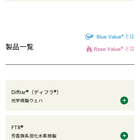
製品一覧
Diffrar®（ディフラ®）
光学樹脂ウェハ
FTR®
芳香族系炭化水素樹脂