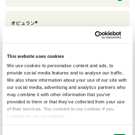
オピュラン®
耐熱離型フィルム
オーラム®
This website uses cookies
熱可塑性ポリイミド
We use cookies to personalise content and ads, to
provide social media features and to analyse our traffic.
We also share information about your use of our site with
our social media, advertising and analytics partners who
コーティング用ウレタン樹脂（1液型、2液
may combine it with other information that you’ve
型）
provided to them or that they’ve collected from your use
of their services. You consent to our cookies if you
continue to use our website.
スキンパック包装（ハイミラン®）
Consent