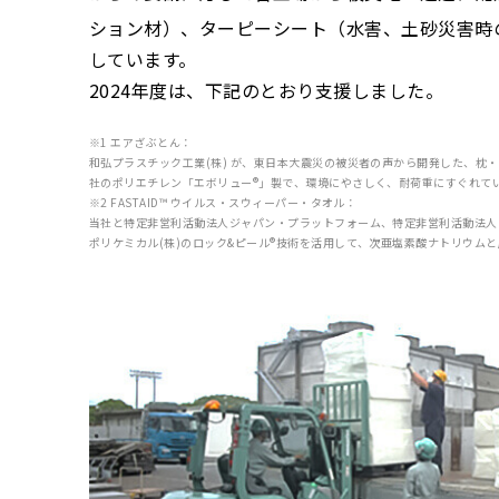
ション材）、ターピーシート（水害、土砂災害時
しています。
2024年度は、下記のとおり支援しました。
※1 エアざぶとん：
和弘プラスチック工業(株) が、東日本大震災の被災者の声から開発した、
社のポリエチレン「エボリュー®」製で、環境にやさしく、耐荷重にすぐれて
※2 FASTAID™ ウイルス・スウィーパー・タオル：
当社と特定非営利活動法人ジャパン・プラットフォーム、特定非営利活動法人CW
ポリケミカル(株)のロック&ピール®技術を活用して、次亜塩素酸ナトリウムと