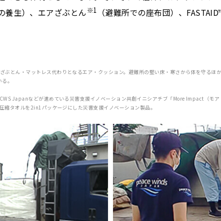
※1
の養生）、エアざぶとん
（避難所での座布団）、FASTAI
枕・ざぶとん・マットレス代わりとなるエア・クッション。避難所の堅い床・寒さから体を守るほ
いる。
S Japanなどが進めている災害支援イノベーション共創イニシアチブ「More Impact
圧縮タオルを2in1パッケージにした災害支援イノベーション製品。