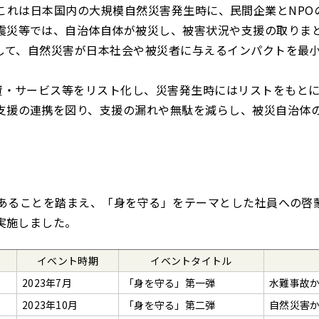
これは日本国内の大規模自然災害発生時に、民間企業とNPO
震災等では、自治体自体が被災し、被害状況や支援の取りま
として、自然災害が日本社会や被災者に与えるインパクトを最
物資・サービス等をリスト化し、災害発生時にはリストをもと
支援の連携を図り、支援の漏れや無駄を減らし、被災自治体
年であることを踏まえ、「身を守る」をテーマとした社員への
り実施しました。
イベント時期
イベントタイトル
2023年7月
「身を守る」第一弾
水難事故
2023年10月
「身を守る」第二弾
自然災害